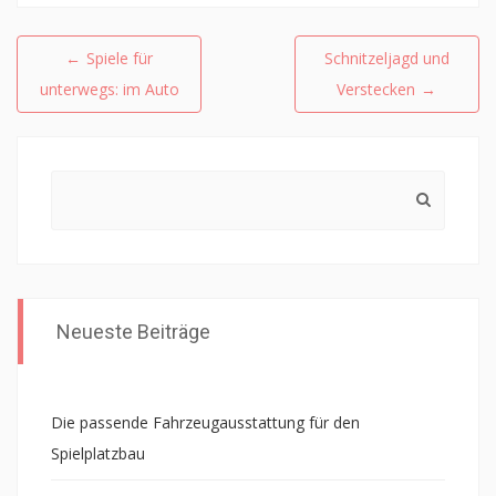
Beitragsnavigation
←
Spiele für
Schnitzeljagd und
unterwegs: im Auto
Verstecken
→
Search
for:
Neueste Beiträge
Die passende Fahrzeugausstattung für den
Spielplatzbau