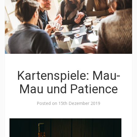
Kartenspiele: Mau-
Mau und Patience
Posted on
15th Dezember 2019