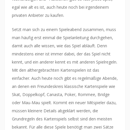
egal wie alt es ist, auch heute noch bei irgendeinem
privaten Anbieter zu kaufen.
Setzt man sich zu einem Spieleabend zusammen, muss
man häufig erst einmal die Spielanleitung durchgehen,
damit auch alle wissen, wie das Spiel abläuft. Denn
mindestens einer ist immer dabei, der das Spiel nicht
kennt, und ein anderer kennt es mit anderen Spielregeln.
Mit den althergebrachten Kartenspielen ist das
einfacher. Auch heute noch gibt es regelmäßige Abende,
an denen ein Freundeskreis klassische Kartenspiele wie
Skat, Doppelkopf, Canasta, Poker, Rommee, Bridge
oder Mau-Mau spielt. Kommt ein neuer Mitspieler dazu,
müssen kleinere Details abgeklärt werden, die
Grundregeln des Kartenspiels selbst sind den meisten
bekannt. Für alle diese Spiele benötigt man zwei Sätze