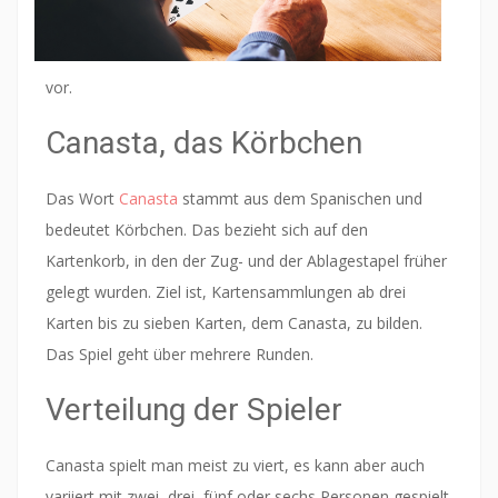
vor.
Canasta, das Körbchen
Das Wort
Canasta
stammt aus dem Spanischen und
bedeutet Körbchen. Das bezieht sich auf den
Kartenkorb, in den der Zug- und der Ablagestapel früher
gelegt wurden. Ziel ist, Kartensammlungen ab drei
Karten bis zu sieben Karten, dem Canasta, zu bilden.
Das Spiel geht über mehrere Runden.
Verteilung der Spieler
Canasta spielt man meist zu viert, es kann aber auch
variiert mit zwei, drei, fünf oder sechs Personen gespielt