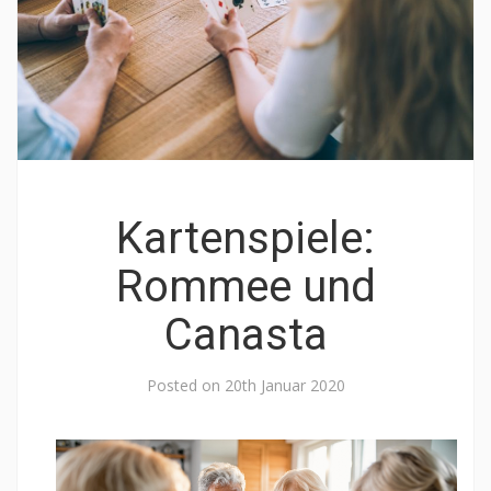
Kartenspiele:
Rommee und
Canasta
Posted on
20th Januar 2020