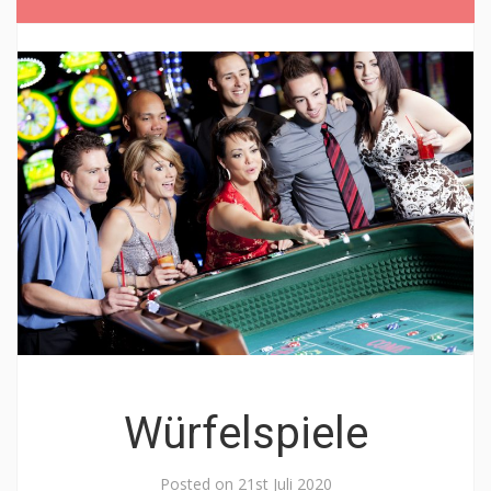
Würfelspiele
Posted on
21st Juli 2020