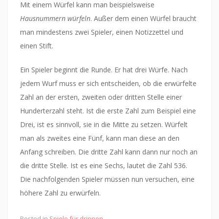
Mit einem Würfel kann man beispielsweise
Hausnummern würfeln
. Außer dem einen Würfel braucht
man mindestens zwei Spieler, einen Notizzettel und
einen Stift.
Ein Spieler beginnt die Runde. Er hat drei Würfe. Nach
jedem Wurf muss er sich entscheiden, ob die erwürfelte
Zahl an der ersten, zweiten oder dritten Stelle einer
Hunderterzahl steht. Ist die erste Zahl zum Beispiel eine
Drei, ist es sinnvoll, sie in die Mitte zu setzen. Würfelt
man als zweites eine Fünf, kann man diese an den
Anfang schreiben. Die dritte Zahl kann dann nur noch an
die dritte Stelle. Ist es eine Sechs, lautet die Zahl 536.
Die nachfolgenden Spieler müssen nun versuchen, eine
höhere Zahl zu erwürfeln.
Posted in
Spiele für drinnen