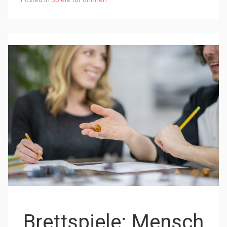
Brettspiele: Mensch