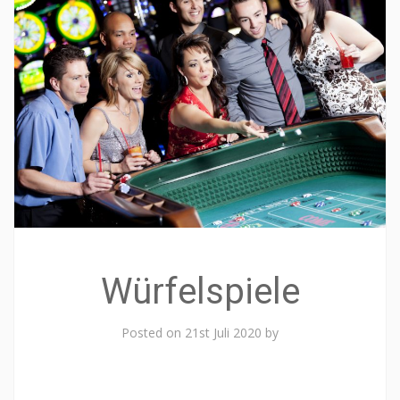
Würfelspiele
Posted on
21st Juli 2020
by