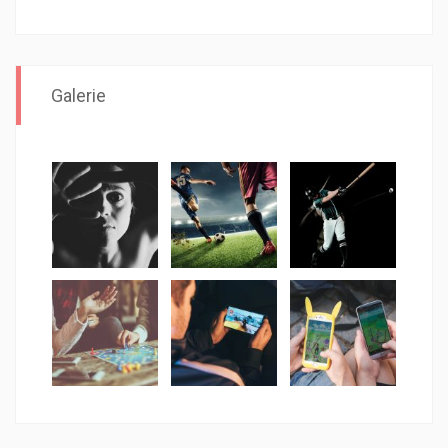
Galerie